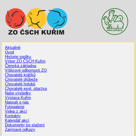
Aktuálně
Úvod
Historie spolku
Výbor ZO ČSCH Kuřim
Členská základna
Vítězové odbornosti ZO
Chovatelé králíků
Chovatelé drůbeže
Chovatelé holubů
Chovatelé exot. ptactva
Naše výsledky
Výstava Kuřim
Napsali o nás
Fotogalerie
Videa z akcí
Kontakty
Kalendář akcí
Dokumenty ke stažení
Zajímavé odkazy