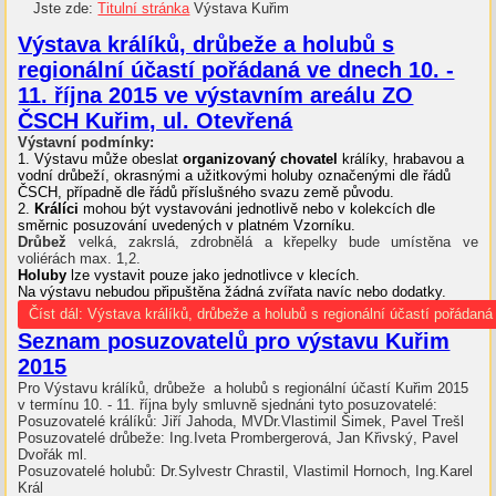
Jste zde:
Titulní stránka
Výstava Kuřim
Výstava králíků, drůbeže a holubů s
regionální účastí pořádaná ve dnech 10. -
11. října 2015 ve výstavním areálu ZO
ČSCH Kuřim, ul. Otevřená
Výstavní podmínky:
1. Výstavu může obeslat
organizovaný chovatel
králíky, hrabavou a
vodní drůbeží, okrasnými a užitkovými holuby označenými dle řádů
ČSCH, případně dle řádů příslušného svazu země původu.
2.
Králíci
mohou být vystavováni jednotlivě nebo v kolekcích dle
směrnic posuzování uvedených v platném Vzorníku.
Drůbež
velká, zakrslá, zdrobnělá a křepelky bude umístěna ve
voliérách max. 1,2.
Holuby
lze vystavit pouze jako jednotlivce v klecích.
Na výstavu nebudou připuštěna žádná zvířata navíc nebo dodatky.
Číst dál: Výstava králíků, drůbeže a holubů s regionální účastí pořádaná 
Seznam posuzovatelů pro výstavu Kuřim
2015
Pro Výstavu králíků, drůbeže a holubů s regionální účastí Kuřim 2015
v termínu 10. - 11. října byly smluvně sjednáni tyto posuzovatelé:
Posuzovatelé králíků: Jiří Jahoda, MVDr.Vlastimil Šimek, Pavel Trešl
Posuzovatelé drůbeže: Ing.Iveta Prombergerová, Jan Křivský, Pavel
Dvořák ml.
Posuzovatelé holubů: Dr.Sylvestr Chrastil, Vlastimil Hornoch, Ing.Karel
Král